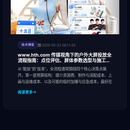
2026-05-23 08:11:25
技术博客
www.hth.com 传媒视角下的户外大屏投放全
流程指南：点位评估、屏体参数选型与施工验
收要点
从“能投”到“投准”，全流程通常围绕四个核心决策点展
开。第一是预算结构：媒介资源费、制作与适配成本、上
画与运维成本、以及可能的临时加播与应急成本，最好在
阅读更多