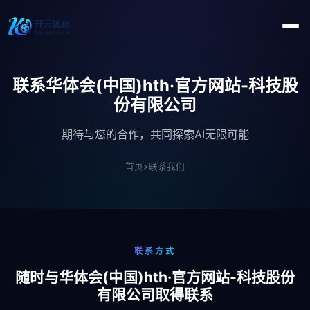
联系华体会(中国)hth·官方网站-科技股
份有限公司
期待与您的合作，共同探索AI无限可能
首页
>
联系我们
联系方式
随时与华体会(中国)hth·官方网站-科技股份
有限公司取得联系