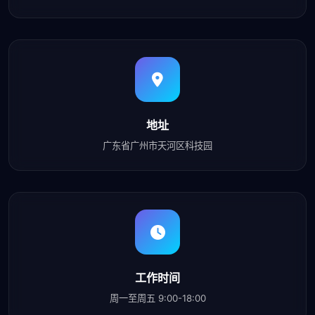
地址
广东省广州市天河区科技园
工作时间
周一至周五 9:00-18:00