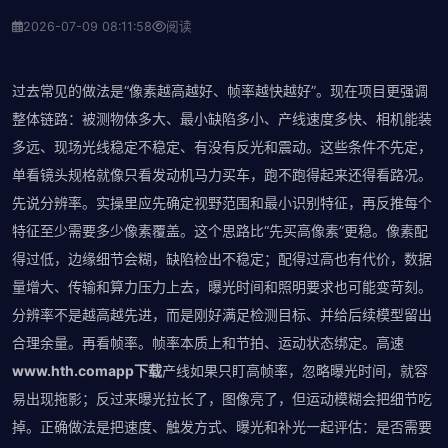
2026-07-09 08:11:58
阅读
过去常见的做法是“像素越高越好、帧率越快越好”。现在项目更强调
整体链路：被测物体多大、最小缺陷多小、产线速度多快、相机能装
多远、现场光线稳定不稳定、有没有反光和震动。这些条件不先定，
单看镜头规格就像只看发动机马力买车，跑不跑得起来还得看路况。
先说分辨率。实操里应先确定视野范围和最小识别特征，再反推每个
特征至少需要多少像素覆盖。这个思路比“先买高像素”更稳。像素配
得过低，边缘细节会糊，缺陷检出不稳定；配得过高也有代价，数据
量增大、传输和算力压力上去，曝光时间和照明要求也可能变苛刻。
分辨率不是越高越先进，而是刚好满足检测目标、并给后续模型留出
合理余量。再看帧率。帧率本质上和节拍、运动状态绑定。高速
www.hth.comapp下载
产线如果只盯高帧率，忽略曝光时间，就容
易出现拖影；反过来曝光拉长了，图像亮了，但运动模糊会把细节吃
掉。正确做法是把速度、触发方式、曝光和补光一起评估：是否需要