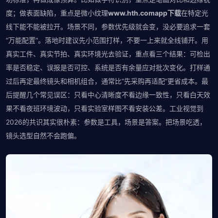
度；做表面缺陷，重点是微小纹理
www.hth.comapp下载
在特定光
线下能不能被拉开。场景不同，参数优先级就会变，没必要追求一套
“万能配置”。落地时建议先小范围打样，不要一上来就全线铺开。用
真实工件、真实节拍、真实环境光去验证，重点看三个结果：可检出
率是否稳定、误报是否可控、系统是否有余量应对批次变化。打样通
过后再定最终镜头和相机组合，通常比“先采购再适配”更省成本。最
后提醒几个常见误区：只看中心清晰度不看边缘一致性，只看白天效
果不看夜班环境波动，只看实验室样图不看安装公差。工业视觉到
2026的共识其实很朴素：参数是工具，场景是答案。把场景吃透，
镜头选型自然不会跑偏。