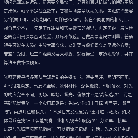
频闪光源冻结运动，是否要全局快门，是否能通过机械节拍换取更稳
定成像。帧率不是孤立数字，它和清晰度是联动关系。焦距选择最容
易“纸面正确、现场翻车”。同样是25mm，装在不同靶面的相机上，
视角完全不同。先定工作距离和需要覆盖的视野，再定焦距，最后检
查畸变和景深是否可接受，顺序不能反。若做高精度尺寸测量，普通
镜头可能在边缘产生放大率变化，这时要考虑低畸变甚至远心方案；
若空间受限，短工作距离又要大视野，就得接受一定透视影响，并在
算法里做补偿预案。
光照环境是很多团队后知后觉的关键变量。镜头再好，照明不匹配，
AI也很难稳定。高反光金属、透明材料、深色橡胶、印刷薄膜，对光
的响应完全不同。明场、暗场、背光、偏振并不是“高级选项”，而是
基础配置策略。一个实用原则是：先决定你想让目标“哪里亮、哪里
暗”，再选灯位和镜头，而不是拍完发现反光严重才临时救火。如果
你最近在找“人工智能视觉工业相机镜头如何选型：分辨率、帧率、
焦距与光照环境匹配指南”，可以把流程记成一句话：先定义任务成
功标准，再做成像预算。比如做字符识别，重点是笔画对比和边缘锐