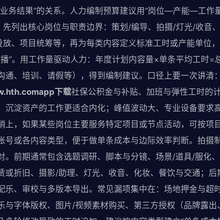
与业务结果”的关系。人力编制预算建议用“岗位—产能—工作
。先列出核心岗位与职责边界：策划/编导、拍摄/灯光/收音、
投放、项目统筹等，再为每类内容定义标准工时或产能单位，例
场直播”。用工作量驱动人力：年度计划内容量×单条平均工时
沟通、培训、请假等），得到编制建议。口径上要一次讲清
.hth.comapp下载
社保公积金与补贴、加班与弹性工时的
、沉淀资产的工作更适合内化；峰值波动大、专业设备要求
销上，如果某些岗位主要服务特定项目或节点活动，可按项
账号或各内容类型，便于做单条成本与边际效率判断。拍摄制
对。前期通常包含选题调研、脚本与分镜、场景/道具/服化
赁或折旧、摄影/助理、灯光、收音、化妆、餐饮与交通；后
配乐、审校与多版本导出。常见漏项集中在：场地押金与超
乐与字体版权、图片/视频素材购买、第三方授权（品牌露出