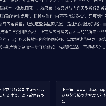
需求。复盘时不要只看“花了多少”，而要对照三张表：内容
实际成本与偏差原因）、效果表（按渠道与内容类型拆解到关
时压缩的弹性费用”、把投放当作“内容不行就多推”、只算制
所有内容类型。避免这些误区的关键，是让预算服务策略，而
方法适合三类团队落地：正在从零搭建内容团队的品牌与业务
产的团队；以及投放与内容协同较多、需要把钱花得更可解
模板+季度滚动复盘”三步开始做起，先把账算清，再把钱花准
-APP下载 传媒公司建设私有云
下一篇 : www.hth.co
PU配置建议、调度软件选型
从品牌传播到内容增长的
景