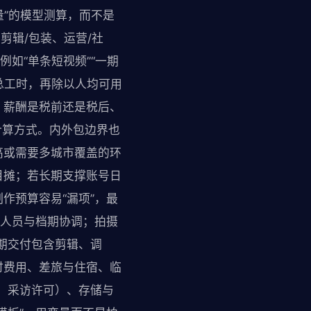
量”的模型测算，而不是
剪辑/包装、运营/社
如“单条短视频”“一期
=总工时，再除以人均可用
：薪酬是税前还是税后、
计算方式。内外包边界也
高或需要多城市覆盖的环
目摊；若长期支撑账号日
作预算容易“漏项”，最
、人员与档期协调；拍摄
期交付包含剪辑、调
时费用、差旅与住宿、临
、采访许可）、存储与