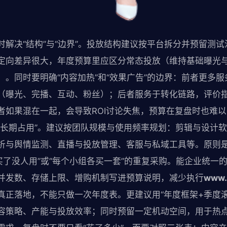
时解决“结构”与“边界”。投放结构建议按平台拆分并预留测
定向差异很大，年度预算里应区分常态投放（维持基础曝光
）。同时要明确“内容加热”和“效果广告”的边界：前者更多
（曝光、完播、互动、粉丝）；后者服务于转化链路，评价
者如果混在一起，会导致ROI讨论失焦，预算在复盘时也难
“长期占用”。建议按团队规模与使用频率规划：剪辑与设计
析与舆情监测、直播与投放管理、客服与私域工具等。原则是
买了没人用”或“每个小组各买一套”的重复采购。能企业统一
并发数、存储上限、增购机制写进预算说明，减少执行
www.
真正落地，不能只做一次年度表。更建议用“年度框架+季度滚
容策略、产能与投放效率；同时预留一定机动空间，用于热