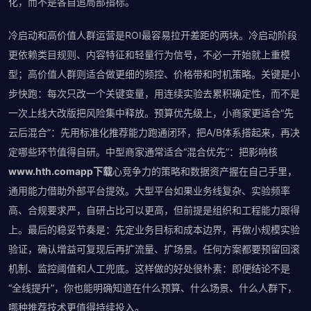
化，而不是各自追局部指标。
冷启动和高价值人群运营是ROI最容易拉开差距的两块。冷启动阶段
更依赖类目规则、内容特征和轻量行为信号，不必一开始就上重模
型；高价值人群则适合做更细的频控、价格带和时机策略。关键是小
步快跑：每次只改一个关键变量，用连续实验去累积确定性，而不是
一次上线大改版把风险集中释放。预算优先级上，小商家更适合“先
云后混合”：先用标准化推荐能力跑通闭环，把A/B体系搭起来，再决
定哪些环节值得自研。中型商家通常适合“混合优先”：把影响核
www.hth.comapp下载
心竞争力的策略和数据资产握在自己手里，
通用能力借助外部平台提效。大型平台如果业务线复杂、实验频率
高、合规要求严，自研占比可以更高，但前提是组织和工程能力跟得
上。最后的稳妥节奏是：先定业务目标和成本边界，再做小规模实验
验证，确认增益可复现后再扩流量、扩场景。任何方案都要预留回滚
机制、监控阈值和人工兜底。这样做的好处很朴素：即便结论不是
“全线提升”，你也能明确知道在什么预算、什么场景、什么人群下，
哪种推荐技术更值得持续投入。