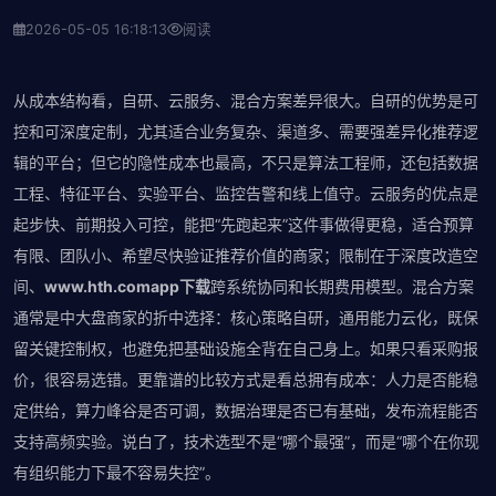
2026-05-05 16:18:13
阅读
从成本结构看，自研、云服务、混合方案差异很大。自研的优势是可
控和可深度定制，尤其适合业务复杂、渠道多、需要强差异化推荐逻
辑的平台；但它的隐性成本也最高，不只是算法工程师，还包括数据
工程、特征平台、实验平台、监控告警和线上值守。云服务的优点是
起步快、前期投入可控，能把“先跑起来”这件事做得更稳，适合预算
有限、团队小、希望尽快验证推荐价值的商家；限制在于深度改造空
间、
www.hth.comapp下载
跨系统协同和长期费用模型。混合方案
通常是中大盘商家的折中选择：核心策略自研，通用能力云化，既保
留关键控制权，也避免把基础设施全背在自己身上。如果只看采购报
价，很容易选错。更靠谱的比较方式是看总拥有成本：人力是否能稳
定供给，算力峰谷是否可调，数据治理是否已有基础，发布流程能否
支持高频实验。说白了，技术选型不是“哪个最强”，而是“哪个在你现
有组织能力下最不容易失控”。