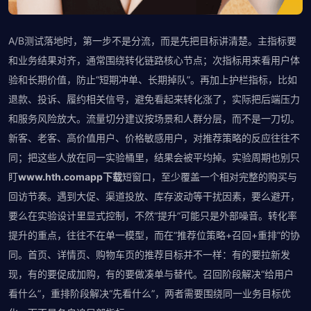
A/B测试落地时，第一步不是分流，而是先把目标讲清楚。主指标要
和业务结果对齐，通常围绕转化链路核心节点；次指标用来看用户体
验和长期价值，防止“短期冲单、长期掉队”。再加上护栏指标，比如
退款、投诉、履约相关信号，避免看起来转化涨了，实际把后端压力
和服务风险放大。流量切分建议按场景和人群分层，而不是一刀切。
新客、老客、高价值用户、价格敏感用户，对推荐策略的反应往往不
同；把这些人放在同一实验桶里，结果会被平均掉。实验周期也别只
盯
www.hth.comapp下载
短窗口，至少覆盖一个相对完整的购买与
回访节奏。遇到大促、渠道投放、库存波动等干扰因素，要么避开，
要么在实验设计里显式控制，不然“提升”可能只是外部噪音。转化率
提升的重点，往往不在单一模型，而在“推荐位策略+召回+重排”的协
同。首页、详情页、购物车页的推荐目标并不一样：有的要拉新发
现，有的要促成加购，有的要做凑单与替代。召回阶段解决“给用户
看什么”，重排阶段解决“先看什么”，两者需要围绕同一业务目标优